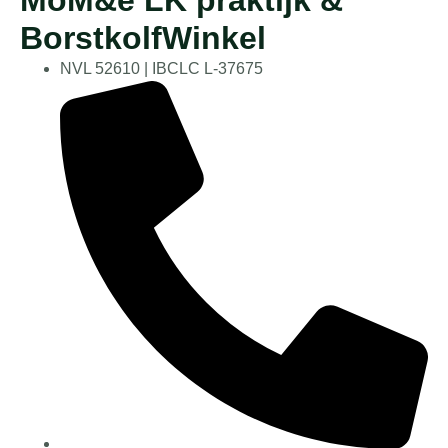
MoM&e LK praktijk &
BorstkolfWinkel
NVL 52610 | IBCLC L-37675