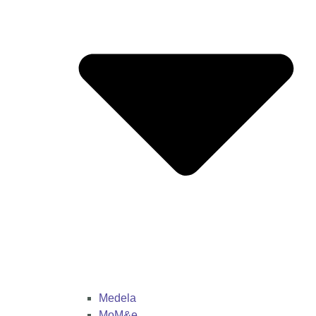
Medela
MoM&e