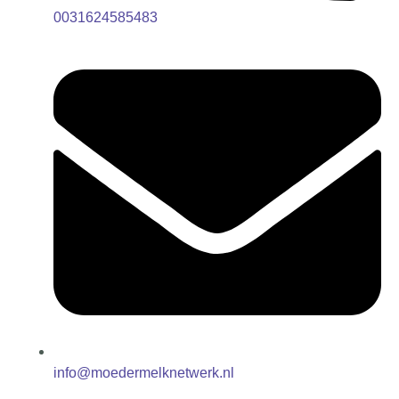
0031624585483
info@moedermelknetwerk.nl