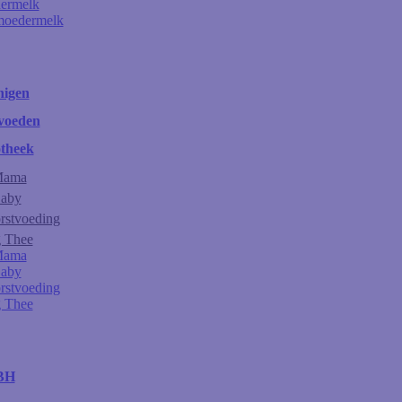
ermelk
moedermelk
nigen
voeden
theek
Mama
Baby
rstvoeding
g Thee
Mama
Baby
rstvoeding
g Thee
 BH