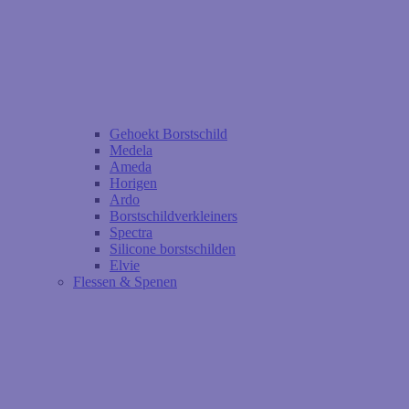
Gehoekt Borstschild
Medela
Ameda
Horigen
Ardo
Borstschildverkleiners
Spectra
Silicone borstschilden
Elvie
Flessen & Spenen