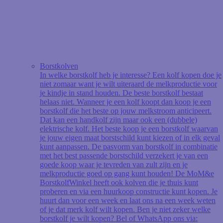
Borstkolven
In welke borstkolf heb je interesse? Een kolf kopen doe je
niet zomaar want je wilt uiteraard de melkproductie voor
je kindje in stand houden. De beste borstkolf bestaat
helaas niet. Wanneer je een kolf koopt dan koop je een
borstkolf die het beste op jouw melkstroom anticipeert.
Dat kan een handkolf zijn maar ook een (dubbele)
elektrische kolf. Het beste koop je een borstkolf waarvan
je jouw eigen maat borstschild kunt kiezen of in elk geval
kunt aanpassen. De pasvorm van borstkolf in combinatie
met het best passende borstschild verzekert je van een
goede koop waar je tevreden van zult zijn en je
melkproductie goed op gang kunt houden! De MoM&e
BorstkolfWinkel heeft ook kolven die je thuis kunt
proberen en via een huurkoop constructie kunt kopen. Je
huurt dan voor een week en laat ons na een week weten
of je dat merk kolf wilt kopen. Ben je niet zeker welke
borstkolf je wilt kopen? Bel of WhatsApp ons via: