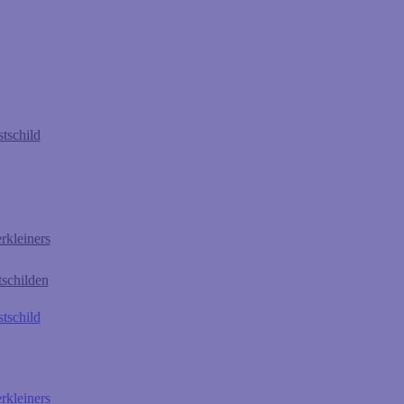
tschild
rkleiners
tschilden
tschild
rkleiners