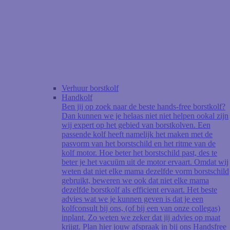
Verhuur borstkolf
Handkolf
Ben jij op zoek naar de beste hands-free borstkolf?
Dan kunnen we je helaas niet niet helpen ookal zijn
wij expert op het gebied van borstkolven. Een
passende kolf heeft namelijk het maken met de
pasvorm van het borstschild en het ritme van de
kolf motor. Hoe beter het borstschild past, des te
beter je het vacuüm uit de motor ervaart. Omdat wij
weten dat niet elke mama dezelfde vorm borstschild
gebruikt, beweren we ook dat niet elke mama
dezelfde borstkolf als efficient ervaart. Het beste
advies wat we je kunnen geven is dat je een
kolfconsult bij ons, (of bij een van onze collegas)
inplant. Zo weten we zeker dat jij advies op maat
krijgt. Plan hier jouw afspraak in bij ons Handsfree