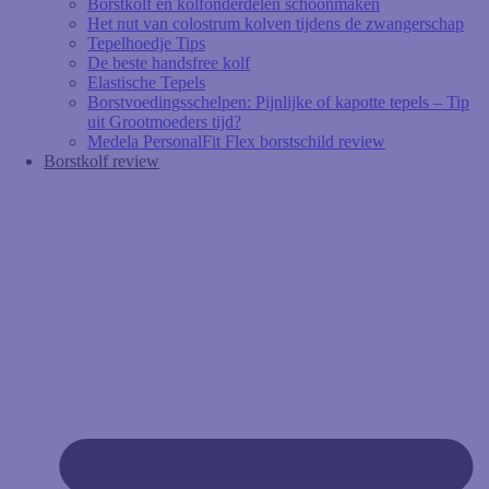
Borstkolf en kolfonderdelen schoonmaken
Het nut van colostrum kolven tijdens de zwangerschap
Tepelhoedje Tips
De beste handsfree kolf
Elastische Tepels
Borstvoedingsschelpen: Pijnlijke of kapotte tepels – Tip
uit Grootmoeders tijd?
Medela PersonalFit Flex borstschild review
Borstkolf review