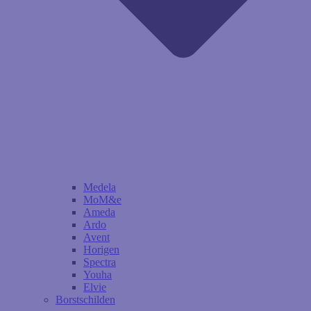
Medela
MoM&e
Ameda
Ardo
Avent
Horigen
Spectra
Youha
Elvie
Borstschilden