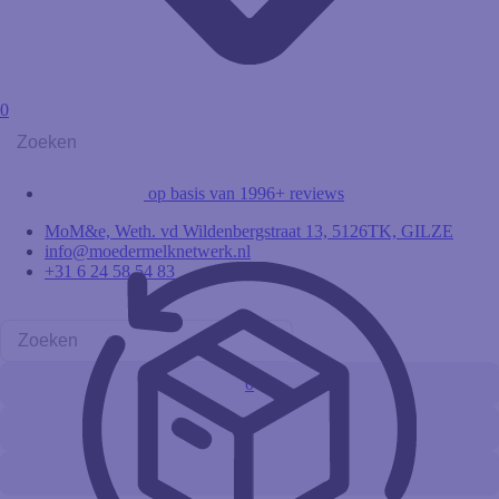
0
op basis van 1996+ reviews
MoM&e, Weth. vd Wildenbergstraat 13, 5126TK, GILZE
info@moedermelknetwerk.nl
+31 6 24 58 54 83
0