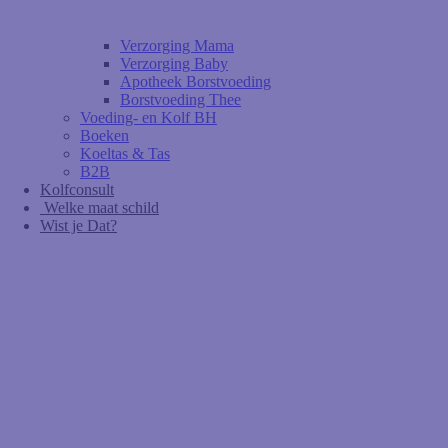
Verzorging Mama
Verzorging Baby
Apotheek Borstvoeding
Borstvoeding Thee
Voeding- en Kolf BH
Boeken
Koeltas & Tas
B2B
Kolfconsult
Welke maat schild
Wist je Dat?