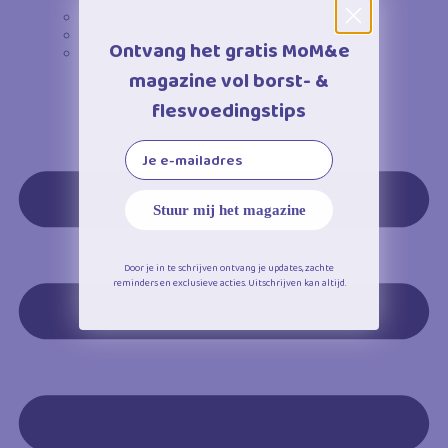
Wat is een Haakaa kolf?
Medela Freestyle Flex kolf review
Ontvang het gratis MoM&e
Ardo Alyssa – Ardo Calypso borstkolf review
magazine vol borst- &
flesvoedingstips
Email
Stuur mij het magazine
Door je in te schrijven ontvang je updates, zachte
reminders en exclusieve acties. Uitschrijven kan altijd.