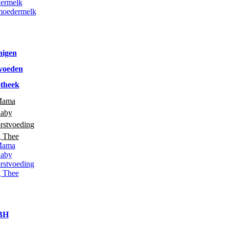
ermelk
moedermelk
nigen
voeden
theek
Mama
Baby
rstvoeding
g Thee
Mama
Baby
rstvoeding
g Thee
 BH