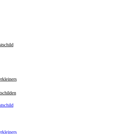
tschild
rkleiners
tschilden
tschild
rkleiners