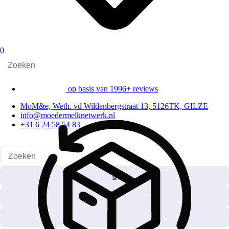
0
op basis van 1996+ reviews
MoM&e, Weth. vd Wildenbergstraat 13, 5126TK, GILZE
info@moedermelknetwerk.nl
+31 6 24 58 54 83
0