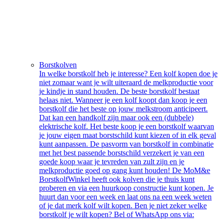
Borstkolven
In welke borstkolf heb je interesse? Een kolf kopen doe je
niet zomaar want je wilt uiteraard de melkproductie voor
je kindje in stand houden. De beste borstkolf bestaat
helaas niet. Wanneer je een kolf koopt dan koop je een
borstkolf die het beste op jouw melkstroom anticipeert.
Dat kan een handkolf zijn maar ook een (dubbele)
elektrische kolf. Het beste koop je een borstkolf waarvan
je jouw eigen maat borstschild kunt kiezen of in elk geval
kunt aanpassen. De pasvorm van borstkolf in combinatie
met het best passende borstschild verzekert je van een
goede koop waar je tevreden van zult zijn en je
melkproductie goed op gang kunt houden! De MoM&e
BorstkolfWinkel heeft ook kolven die je thuis kunt
proberen en via een huurkoop constructie kunt kopen. Je
huurt dan voor een week en laat ons na een week weten
of je dat merk kolf wilt kopen. Ben je niet zeker welke
borstkolf je wilt kopen? Bel of WhatsApp ons via: