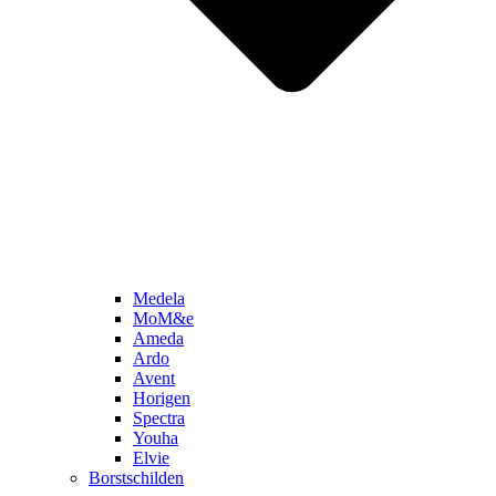
Medela
MoM&e
Ameda
Ardo
Avent
Horigen
Spectra
Youha
Elvie
Borstschilden