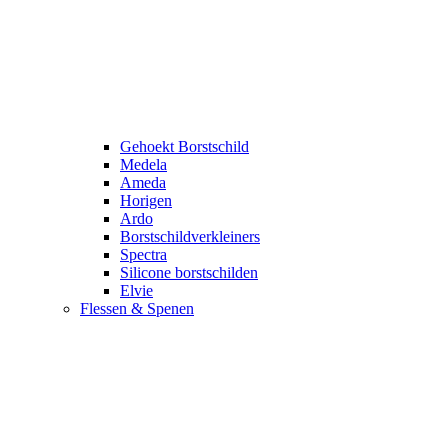
Gehoekt Borstschild
Medela
Ameda
Horigen
Ardo
Borstschildverkleiners
Spectra
Silicone borstschilden
Elvie
Flessen & Spenen