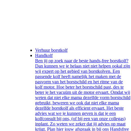
Verhuur borstkolf
Handkolf
Ben jij op zoek naar de beste hands-free borstkolf?
Dan kunnen we je helaas niet niet helpen ookal zijn
wij expert op het gebied van borstkolven. Een
passende kolf heeft namelijk het maken met de
pasvorm van het borstschild en het ritme van de
kolf motor. Hoe beter het borstschild past, des te
beter je het vacuüm uit de motor ervaart. Omdat wij
weten dat niet elke mama dezelfde vorm borstschild
gebruikt, beweren we ook dat niet elke mama
dezelfde borstkolf als efficient ervaart. Het beste
advies wat we je kunnen geven is dat je een
kolfconsult bij ons, (of bij een van onze collegas)
inplant. Zo weten we zeker dat jij advies op maat
krijgt. Plan hier jouw afspraak in bij ons Handsfree