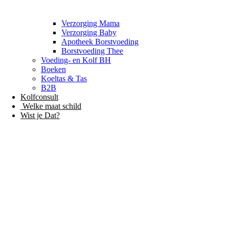
Verzorging Mama
Verzorging Baby
Apotheek Borstvoeding
Borstvoeding Thee
Voeding- en Kolf BH
Boeken
Koeltas & Tas
B2B
Kolfconsult
Welke maat schild
Wist je Dat?