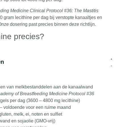
ing Medicine Clinical Protocol #36: The Mastitis
10 gram lecithine per dag
bij verstopte kanaaltjes en
Onze dosering past precies binnen deze richtlijn.
hine precies?
ke emulgator. Het breekt vet in de moedermelk in
r wordt de melk minder stroperig en kan hij
en
kkanalen stromen. Gebruik bij de eerste tekenen van
n pijnlijk knobbeltje of rode plek.
kken van melkbestanddelen aan de kanaalwand
ademy of Breastfeeding Medicine Protocol #36
 3 tot 4 stuks per dag is dat voldoende voor een ruime
ftgels per dag (3600 – 4800 mg lecithine)
t – voldoende voor een ruime maand
 per capsule
gluten, melk, ei, noten en sulfiet
ewand en sojaolie (GMO‑vrij)
t soja)