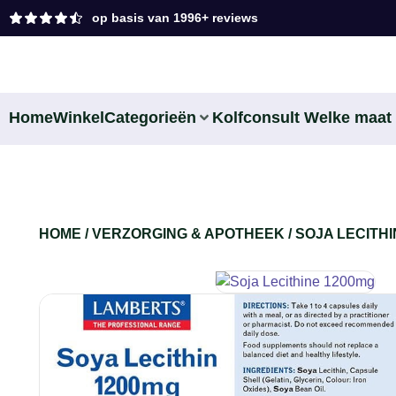
op basis van 1996+ reviews
Home
Winkel
Categorieën
Kolfconsult
Welke maat 
HOME
/
VERZORGING & APOTHEEK
/ SOJA LECITHI