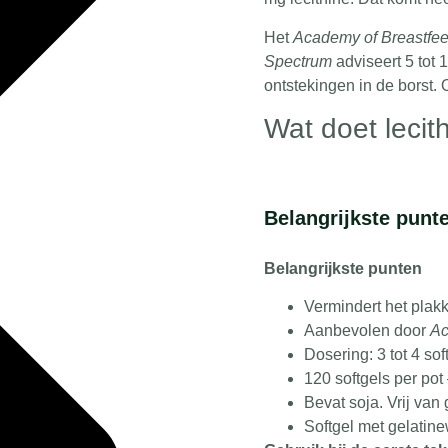
Het
Academy of Breastfeed
Spectrum
adviseert
5 tot 
ontstekingen in de borst. 
Wat doet lecit
Lecithine is een natuurlij
kleinere deeltjes. Hierdoo
Belangrijkste punt
gemakkelijker door de mel
een verstopping – zoals ee
Belangrijkste punten
Verpakking
Vermindert het pla
Aanbevolen door
Ac
Pot met
120 softgels
. Bij
Dosering: 3 tot 4 so
maand.
120 softgels per po
Samenstelling
Bevat soja. Vrij van 
Softgel met gelatin
1200 mg lecithine (ui