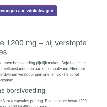
evoegen aan winkelwagen
ne 1200 mg – bij verstopte
es
kunnen borstvoeding pijnlijk maken. Soja Lecithine
an melkbestanddelen aan de kanaalwand. Hierdoor
verdwijnen verstoppingen sneller. Ook helpt het
orkomen.
ns borstvoeding
is
3 tot 4 capsules per dag
. Elke capsule bevat 1200
er op 3600 tot 4800 mg per dag.