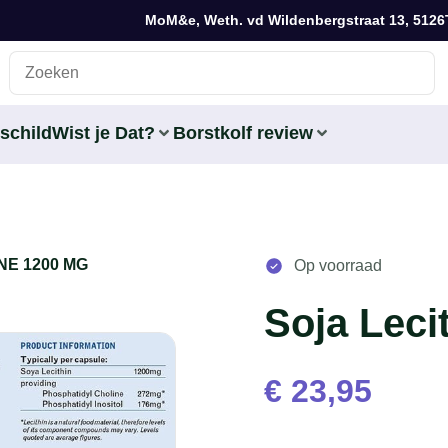
MoM&e, Weth. vd Wildenbergstraat 13, 5126
schild
Wist je Dat?
Borstkolf review
NE 1200 MG
Op voorraad
Soja Leci
€
23,95