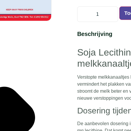
To
Beschrijving
Soja Lecithi
melkkanaaltj
Verstopte melkkanaaltjes 
vermindert het plakken v
stroomt de melk beter en 
nieuwe verstoppingen vo
Dosering tijde
De aanbevolen dosering 
mg lecithine. Dat komt ne