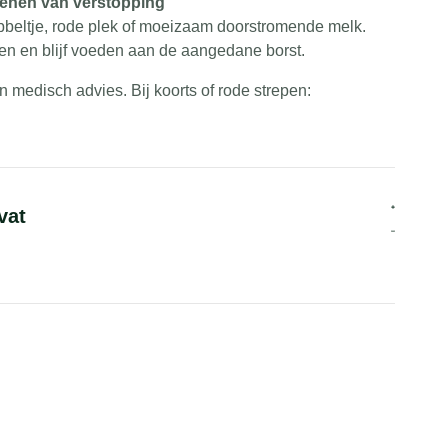
ekenen van verstopping
O‑vrij)
bbeltje, rode plek of moeizaam doorstromende melk.
e, glycerine
en en blijf voeden aan de aangedane borst.
 (E172)
 medisch advies. Bij koorts of rode strepen:
 gerst, gluten, melk, ei, vis, schaaldieren, noten,
vat
geen gevarieerde voeding. Houd bij koorts, rode
n altijd contact met een arts of lactatiekundige. Stop
dat kan de klachten verergeren.
nbevelingen bij Borstontsteking (engels):
Medicine Clinical Protocol #36: The Mastitis