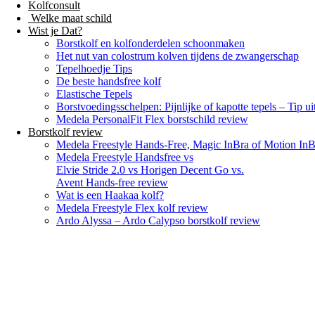
Kolfconsult
Welke maat schild
Wist je Dat?
Borstkolf en kolfonderdelen schoonmaken
Het nut van colostrum kolven tijdens de zwangerschap
Tepelhoedje Tips
De beste handsfree kolf
Elastische Tepels
Borstvoedingsschelpen: Pijnlijke of kapotte tepels – Tip u
Medela PersonalFit Flex borstschild review
Borstkolf review
Medela Freestyle Hands-Free, Magic InBra of Motion InB
Medela Freestyle Handsfree vs
Elvie Stride 2.0 vs Horigen Decent Go vs.
Avent Hands-free review
Wat is een Haakaa kolf?
Medela Freestyle Flex kolf review
Ardo Alyssa – Ardo Calypso borstkolf review