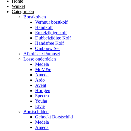
Home
Winkel
Categorieën
Borstkolven
Verhuur borstkolf
Handkolf
Enkelzijdige kolf
Dubbelzijdige Kolf
Handsfree Kolf
Ombouw Set
Afkolfset / Pumpset
Losse onderdelen
Medela
MoM&e
Ameda
Ardo
Avent
Horigen
Spectra
Youha
Elvie
Borstschilden
Gehoekt Borstschild
Medela
Ameda