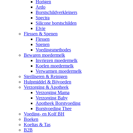
Horigen
Ardo
Borstschildverkleiners
Spectra
Silicone borstschilden
Elvie
Flessen & Spenen
Flessen
Spenen
Voedingsmethodes
Bewaren moedermelk
Invriezen moedermelk
Koelen moedermelk
Verwarmen moedermelk
Steriliseren & Reinigen
Hulpmiddel & Bijvoeden
Verzorging & Apotheek
Verzorging Mama
Verzorging Baby
Apotheek Borstvoeding
Borstvoeding Thee
Voeding- en Kolf BH
Boeken
Koeltas & Tas
B2B