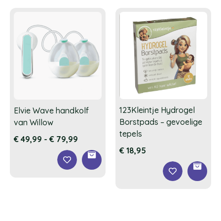
123Kleintje Hydrogel
Elvie Wave handkolf
Borstpads – gevoelige
van Willow
tepels
€
49,99
-
€
79,99
€
18,95