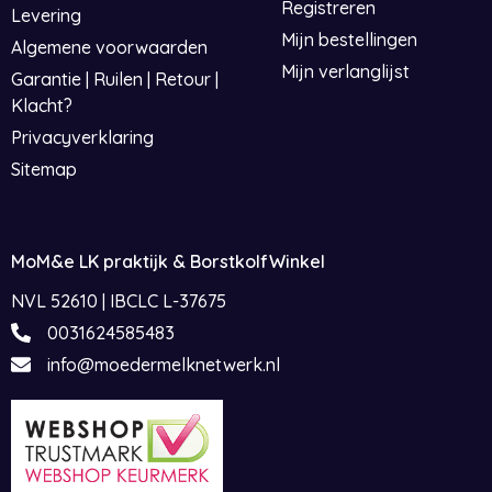
Registreren
Levering
Mijn bestellingen
Algemene voorwaarden
Mijn verlanglijst
Garantie | Ruilen | Retour |
Klacht?
Privacyverklaring
Sitemap
MoM&e LK praktijk & BorstkolfWinkel
NVL 52610 | IBCLC L-37675
0031624585483
info@moedermelknetwerk.nl