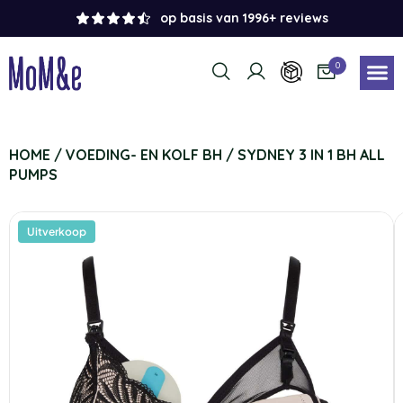
op basis van 1996+ reviews
0
HOME
/
VOEDING- EN KOLF BH
/ SYDNEY 3 IN 1 BH ALL
PUMPS
Uitverkoop