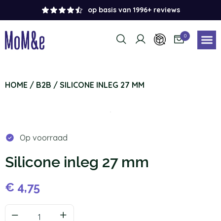
op basis van 1996+ reviews
0
HOME
/
B2B
/ SILICONE INLEG 27 MM
Op voorraad
Silicone inleg 27 mm
€
4,75