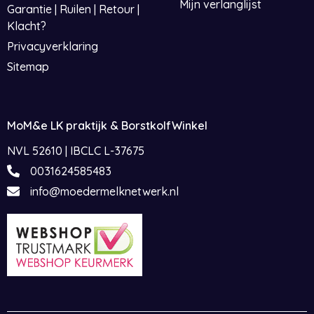
Mijn verlanglijst
Garantie | Ruilen | Retour |
Klacht?
Privacyverklaring
Sitemap
MoM&e LK praktijk & BorstkolfWinkel
NVL 52610 | IBCLC L-37675
0031624585483
info@moedermelknetwerk.nl