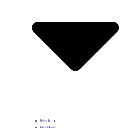
Medela
MoM&e