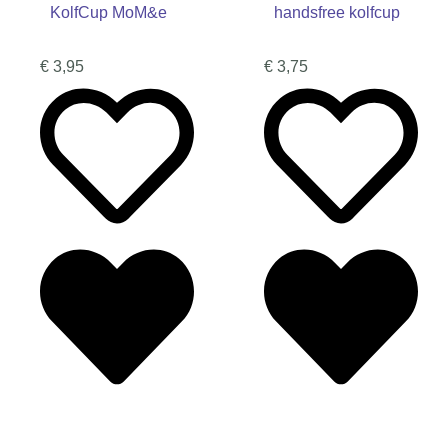
KolfCup MoM&e
handsfree kolfcup
€
3,95
€
3,75