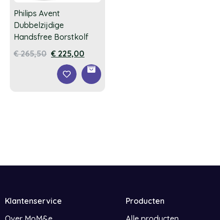
Philips Avent
Dubbelzijdige
Handsfree Borstkolf
€
265,50
€
225,00
Klantenservice
Producten
Over MoM&e
Alle producten