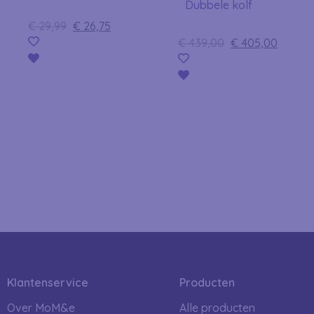
Dubbele kolf
€
29,99
€
26,75
€
439,00
€
405,00
Klantenservice
Producten
Over MoM&e
Alle producten