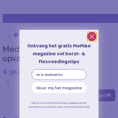
Op voorraad
Ontvang het gratis MoM&e
Medela Magic InBra
magazine vol borst- &
opvangcup
flesvoedingstips
€
30,00
€
34,99
Email
Stuur mij het magazine
Toevoegen aan winkelwagen
Door je in te schrijven ontvang je updates, zachte
reminders en exclusieve acties. Uitschrijven kan altijd.