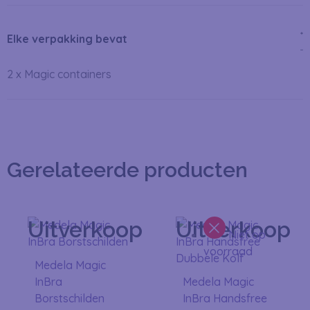
Elke verpakking bevat
2 x Magic containers
Gerelateerde producten
Uitverkoop
Uitverkoop
Niet op
voorraad
Medela Magic
InBra
Medela Magic
Borstschilden
InBra Handsfree