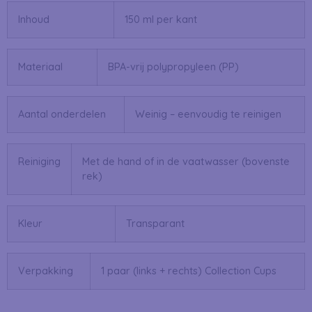
Inhoud
150 ml per kant
Materiaal
BPA-vrij polypropyleen (PP)
Aantal onderdelen
Weinig – eenvoudig te reinigen
Reiniging
Met de hand of in de vaatwasser (bovenste
rek)
Kleur
Transparant
Verpakking
1 paar (links + rechts) Collection Cups