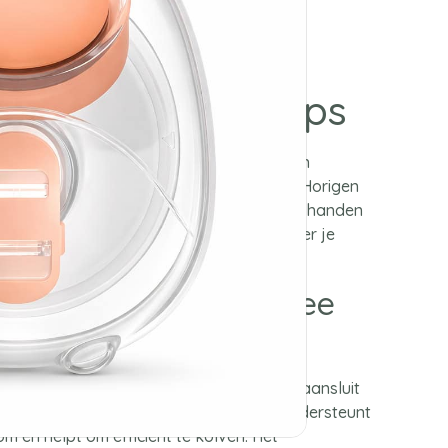
andsfree Kolfcups
ups maken kolven comfortabel, flexibel en
chte en ergonomische ontwerp draag je de Horigen
oudig in je voedingsbeha, waardoor je je handen
ven. Ideaal voor thuis, onderweg of wanneer je
 wilt doen.
en efficiënt handsfree
met een comfortabele pasvorm die goed aansluit
uit te oefenen op de melkkanalen. Dit ondersteunt
m en helpt om efficiënt te kolven. Het