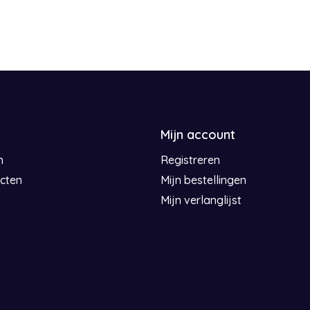
Lichtgewicht en di
Handsfree kolven m
Comfortabele pasv
Transparante cups 
Eenvoudig in gebru
Snel en hygiënisch t
Inclusief 2 maten 
Mijn account
Uit te breiden met 
Compatibel met Hor
n
Registreren
Chicture, Grace en 
cten
Mijn bestellingen
Mijn verlanglijst