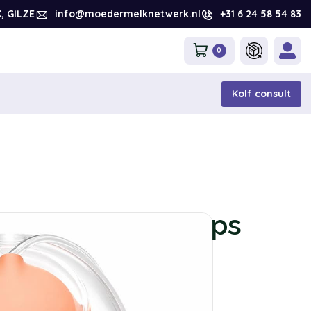
, GILZE
info@moedermelknetwerk.nl
+31 6 24 58 54 83
0
Kolf consult
andsfree kolfcups