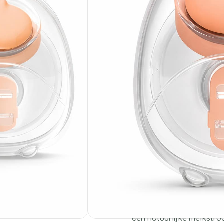
Beschrijving
Horigen H
Horigen Handsfree Kolfc
discreet. Dankzij het li
handsfree kolfcups eenv
vrij hebt tijdens het kol
meerdere dingen tegelijk
Comfortabel 
kolven
De cups zijn ontworpen 
op de borst zonder druk 
een natuurlijke melkstroo