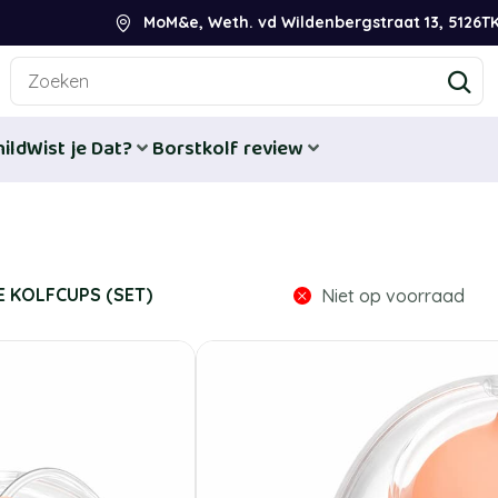
MoM&e, Weth. vd Wildenbergstraat 13, 5126TK
ild
Wist je Dat?
Borstkolf review
 KOLFCUPS (SET)
Niet op voorraad
Horigen H
(set)
€
62,50