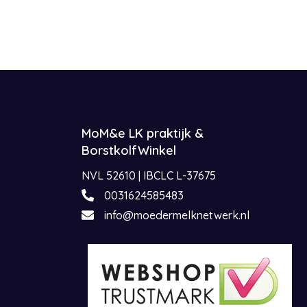
screet ontwerp voor in de voedingsbeha
et extra bewegingsvrijheid
orm zonder druk op melkkanalen
voor controle op tepelpositie en melkstroom
ik met weinig onderdelen
e reinigen
borstschild 28 mm en 25 mm
MoM&e LK praktijk &
verkleiners 21 mm, 19 mm, 17 mm en 15 mm
BorstkolfWinkel
igen kolven Elody, Decent Go, Duora Slim,
Beature.
NVL 52610 | IBCLC L-37675
0031624585483
info@moedermelknetwerk.nl