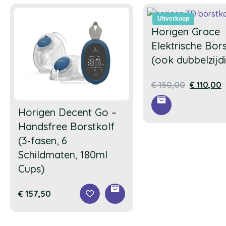
Uitverkoop
Horigen Grace
Elektrische Bors
(ook dubbelzijd
€
150,00
€
110,00
Horigen Decent Go –
Handsfree Borstkolf
(3‑fasen, 6
Schildmaten, 180ml
Cups)
€
157,50