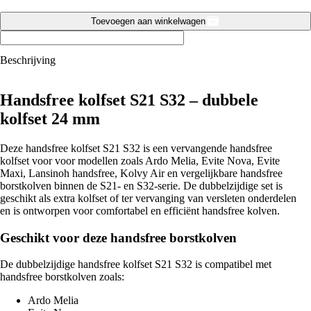
S32
24
Toevoegen aan winkelwagen
mm
–
geschikt
Beschrijving
voor
Ardo,
Evite,
Handsfree kolfset S21 S32 – dubbele
Lansinoh
kolfset 24 mm
of
Kolvy
aantal
Deze handsfree kolfset S21 S32 is een vervangende handsfree
kolfset voor voor modellen zoals Ardo Melia, Evite Nova, Evite
Maxi, Lansinoh handsfree, Kolvy Air en vergelijkbare handsfree
borstkolven binnen de S21- en S32-serie. De dubbelzijdige set is
geschikt als extra kolfset of ter vervanging van versleten onderdelen
en is ontworpen voor comfortabel en efficiënt handsfree kolven.
Geschikt voor deze handsfree borstkolven
De dubbelzijdige handsfree kolfset S21 S32 is compatibel met
handsfree borstkolven zoals:
Ardo Melia