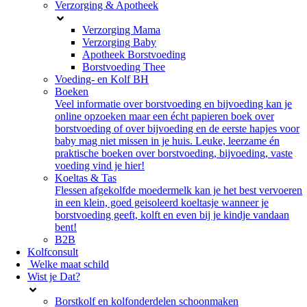
Verzorging & Apotheek
Verzorging Mama
Verzorging Baby
Apotheek Borstvoeding
Borstvoeding Thee
Voeding- en Kolf BH
Boeken
Veel informatie over borstvoeding en bijvoeding kan je
online opzoeken maar een écht papieren boek over
borstvoeding of over bijvoeding en de eerste hapjes voor
baby mag niet missen in je huis. Leuke, leerzame én
praktische boeken over borstvoeding, bijvoeding, vaste
voeding vind je hier!
Koeltas & Tas
Flessen afgekolfde moedermelk kan je het best vervoeren
in een klein, goed geisoleerd koeltasje wanneer je
borstvoeding geeft, kolft en even bij je kindje vandaan
bent!
B2B
Kolfconsult
Welke maat schild
Wist je Dat?
Borstkolf en kolfonderdelen schoonmaken