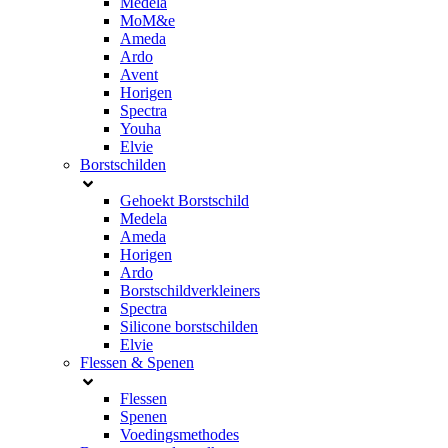
Medela
MoM&e
Ameda
Ardo
Avent
Horigen
Spectra
Youha
Elvie
Borstschilden
Gehoekt Borstschild
Medela
Ameda
Horigen
Ardo
Borstschildverkleiners
Spectra
Silicone borstschilden
Elvie
Flessen & Spenen
Flessen
Spenen
Voedingsmethodes