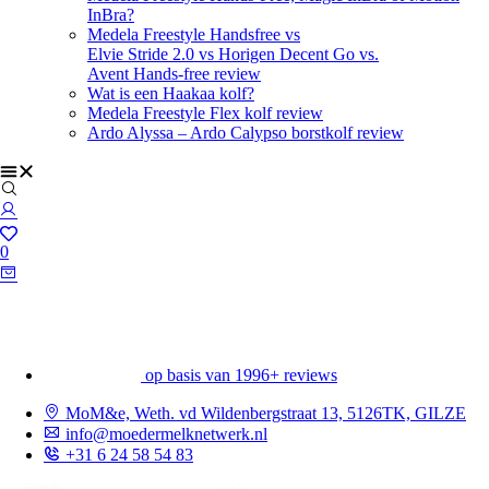
InBra?
Medela Freestyle Handsfree vs
Elvie Stride 2.0 vs Horigen Decent Go vs.
Avent Hands-free review
Wat is een Haakaa kolf?
Medela Freestyle Flex kolf review
Ardo Alyssa – Ardo Calypso borstkolf review
0
op basis van 1996+ reviews
MoM&e, Weth. vd Wildenbergstraat 13, 5126TK, GILZE
info@moedermelknetwerk.nl
+31 6 24 58 54 83