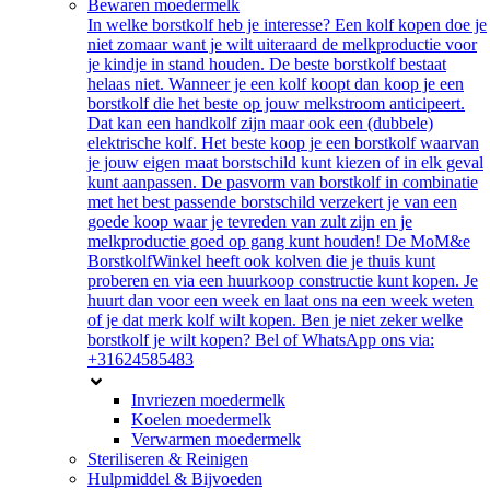
Bewaren moedermelk
In welke borstkolf heb je interesse? Een kolf kopen doe je
niet zomaar want je wilt uiteraard de melkproductie voor
je kindje in stand houden. De beste borstkolf bestaat
helaas niet. Wanneer je een kolf koopt dan koop je een
borstkolf die het beste op jouw melkstroom anticipeert.
Dat kan een handkolf zijn maar ook een (dubbele)
elektrische kolf. Het beste koop je een borstkolf waarvan
je jouw eigen maat borstschild kunt kiezen of in elk geval
kunt aanpassen. De pasvorm van borstkolf in combinatie
met het best passende borstschild verzekert je van een
goede koop waar je tevreden van zult zijn en je
melkproductie goed op gang kunt houden! De MoM&e
BorstkolfWinkel heeft ook kolven die je thuis kunt
proberen en via een huurkoop constructie kunt kopen. Je
huurt dan voor een week en laat ons na een week weten
of je dat merk kolf wilt kopen. Ben je niet zeker welke
borstkolf je wilt kopen? Bel of WhatsApp ons via:
+31624585483
Invriezen moedermelk
Koelen moedermelk
Verwarmen moedermelk
Steriliseren & Reinigen
Hulpmiddel & Bijvoeden