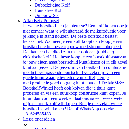
Dubbelzijdige Kolf
Handsfree Kolf
Ombouw Set
Afkolfset / Pumpset
In welke borstkolf heb je interesse? Een kolf kopen doe je
niet zomaar want je wilt uiteraard de melkproductie voor
je kindje in stand houden. De beste borstkolf bestaat
helaas niet. Wanneer je een kolf koopt dan koop je een
borstkolf die het beste op jouw melkstroom anticipeert.
Dat kan een handkolf zijn maar ook een (dubbele)
elektrische kolf. Het beste koop je een borstkolf waarvan
je jouw eigen maat borstschild kunt kiezen of in elk geval
kunt aanpassen. De pasvorm van borstkolf in combinatie
met het best passende borstschild verzekert je van een
goede koop waar je tevreden van zult zijn en je
melkproductie goed op gang kunt houden! De MoM&e
BorstkolfWinkel heeft ook kolven die je thuis kunt
proberen en via een huurkoop constructie kunt kopen. Je
huurt dan voor een week en laat ons na een week weten
of je dat merk kolf wilt kopen. Ben je niet zeker welke
borstkolf je wilt kopen? Bel of WhatsApp ons via:
+31624585483
Losse onderdelen