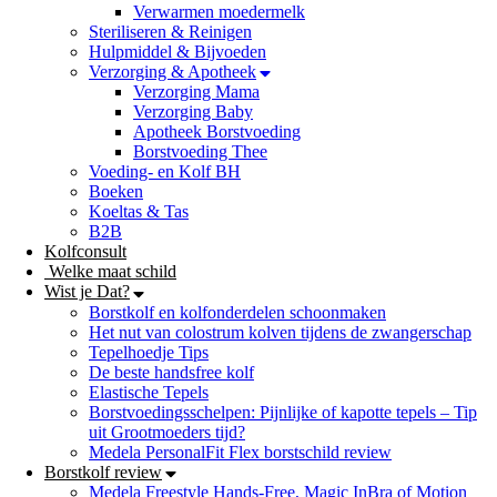
Verwarmen moedermelk
Steriliseren & Reinigen
Hulpmiddel & Bijvoeden
Verzorging & Apotheek
Verzorging Mama
Verzorging Baby
Apotheek Borstvoeding
Borstvoeding Thee
Voeding- en Kolf BH
Boeken
Koeltas & Tas
B2B
Kolfconsult
Welke maat schild
Wist je Dat?
Borstkolf en kolfonderdelen schoonmaken
Het nut van colostrum kolven tijdens de zwangerschap
Tepelhoedje Tips
De beste handsfree kolf
Elastische Tepels
Borstvoedingsschelpen: Pijnlijke of kapotte tepels – Tip
uit Grootmoeders tijd?
Medela PersonalFit Flex borstschild review
Borstkolf review
Medela Freestyle Hands-Free, Magic InBra of Motion