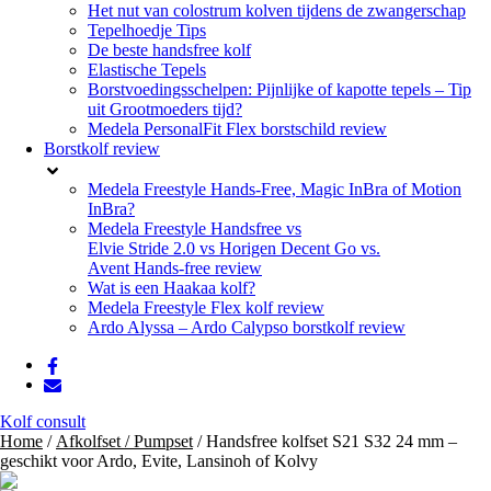
Het nut van colostrum kolven tijdens de zwangerschap
Tepelhoedje Tips
De beste handsfree kolf
Elastische Tepels
Borstvoedingsschelpen: Pijnlijke of kapotte tepels – Tip
uit Grootmoeders tijd?
Medela PersonalFit Flex borstschild review
Borstkolf review
Medela Freestyle Hands-Free, Magic InBra of Motion
InBra?
Medela Freestyle Handsfree vs
Elvie Stride 2.0 vs Horigen Decent Go vs.
Avent Hands-free review
Wat is een Haakaa kolf?
Medela Freestyle Flex kolf review
Ardo Alyssa – Ardo Calypso borstkolf review
Kolf consult
Home
/
Afkolfset / Pumpset
/ Handsfree kolfset S21 S32 24 mm –
geschikt voor Ardo, Evite, Lansinoh of Kolvy