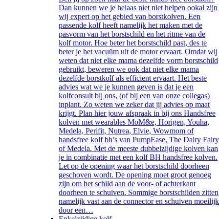
Dan kunnen we je helaas niet niet helpen ookal zijn
wij expert op het gebied van borstkolven. Een
passende kolf heeft namelijk het maken met de
pasvorm van het borstschild en het ritme van de
kolf motor. Hoe beter het borstschild past, des te
beter je het vacuüm uit de motor ervaart. Omdat wij
weten dat niet elke mama dezelfde vorm borstschild
gebruikt, beweren we ook dat niet elke mama
dezelfde borstkolf als efficient ervaart. Het beste
advies wat we je kunnen geven is dat je een
kolfconsult bij ons, (of bij een van onze collegas)
inplant. Zo weten we zeker dat jij advies op maat
krijgt. Plan hier jouw afspraak in bij ons Handsfree
kolven met wearables MoM&e, Horigen, Youha,
Medela, Perifit, Nutrea, Elvie, Wowmom of
handsfree kolf bh’s van PumpEase, The Dairy Fairy
of Medela. Met de meeste dubbelzijdige kolven kan
je in combinatie met een kolf BH handsfree kolven.
Let op de opening waar het borstschild doorheen
geschoven wordt. De opening moet groot genoeg
zijn om het schild aan de voor- of achterkant
doorheen te schuiven. Sommige borstschilden zitten
namelijk vast aan de connector en schuiven moeilijk
door een…
Enkelzijdige kolf