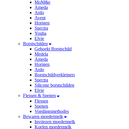
MoM&e
Ameda
Ardo
Avent
Horigen
Spectra
Youha
Elvie
Borstschilden
Gehoekt Borstschild
Medela
Ameda
Horigen
Ardo
Borstschildverkleiners
Spectra
Silicone borstschilden
Elvie
Flessen & Spenen
Flessen
Spenen
Voedingsmethodes
Bewaren moedermelk
Invriezen moedermelk
Koelen moedermelk