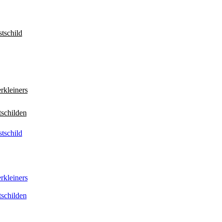
tschild
rkleiners
tschilden
tschild
rkleiners
tschilden