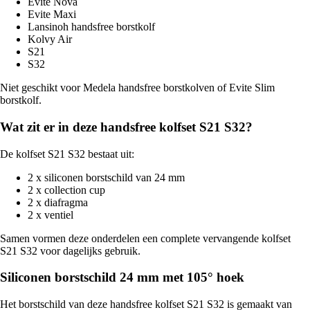
Evite Nova
Evite Maxi
Lansinoh handsfree borstkolf
Kolvy Air
S21
S32
Niet geschikt voor Medela handsfree borstkolven of Evite Slim
borstkolf.
Wat zit er in deze handsfree kolfset S21 S32?
De kolfset S21 S32 bestaat uit:
2 x siliconen borstschild van 24 mm
2 x collection cup
2 x diafragma
2 x ventiel
Samen vormen deze onderdelen een complete vervangende kolfset
S21 S32 voor dagelijks gebruik.
Siliconen borstschild 24 mm met 105° hoek
Het borstschild van deze handsfree kolfset S21 S32 is gemaakt van