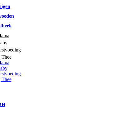
nigen
voeden
theek
Mama
Baby
rstvoeding
g Thee
Mama
Baby
rstvoeding
g Thee
 BH