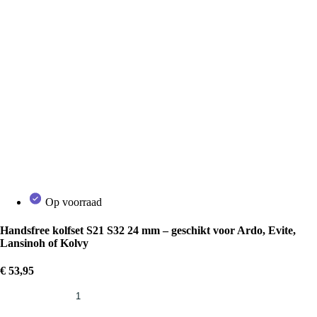
Op voorraad
Handsfree kolfset S21 S32 24 mm – geschikt voor Ardo, Evite,
Lansinoh of Kolvy
€
53,95
Handsfree
kolfset
S21