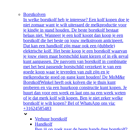
Borstkolven
In welke borstkolf heb je interesse? Een kolf kopen doe je
niet zomaar want je wilt uiteraard de melkproductie voor
je kindje in stand houden. De beste borstkolf bestaat
helaas niet. Wanneer je een kolf koopt dan koop je een
borstkolf die het beste op jouw melkstroom anticipeert.
Dat kan een handkolf zijn maar ook een (dubbele)
elektrische kolf. Het beste koop je een borstkolf waarvan
je jouw eigen maat borstschild kunt kiezen of in elk geval
kunt aanpassen. De pasvorm van borstkolf in combinatie
met het best passende borstschild verzekert je van een
goede koop waar je tevreden van zult zijn en je
melkproductie goed op gang kunt houden! De MoM&e
BorstkolfWinkel heeft ook kolven die je thuis kunt
proberen en via een huurkoop constructie kunt kopen. Je
huurt dan voor een week en laat ons na een week weten
of je dat merk kolf wilt kopen. Ben je niet zeker welke
borstkolf je wilt kopen? Bel of WhatsApp ons via:
+31624585483
Verhuur borstkolf
Handkolf
Ben jij op zoek naar de beste hands-free borstkolf?