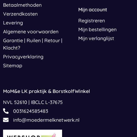
Betaalmethoden
Mijn account
Verzendkosten
Registreren
Levering
Mijn bestellingen
Algemene voorwaarden
Mijn verlanglijst
Garantie | Ruilen | Retour |
Klacht?
Privacyverklaring
Sitemap
MoM&e LK praktijk & BorstkolfWinkel
NVL 52610 | IBCLC L-37675
0031624585483
info@moedermelknetwerk.nl