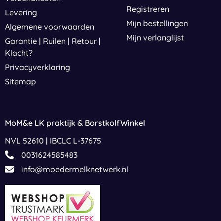
Registreren
Levering
Mijn bestellingen
Algemene voorwaarden
Mijn verlanglijst
Garantie | Ruilen | Retour |
Klacht?
Privacyverklaring
Sitemap
MoM&e LK praktijk & BorstkolfWinkel
NVL 52610 | IBCLC L-37675
0031624585483
info@moedermelknetwerk.nl