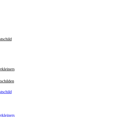
tschild
rkleiners
tschilden
tschild
rkleiners