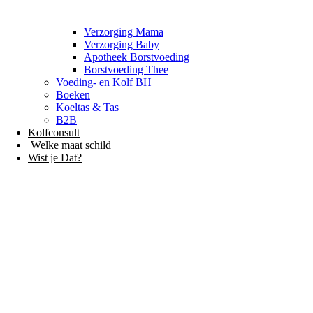
Verzorging Mama
Verzorging Baby
Apotheek Borstvoeding
Borstvoeding Thee
Voeding- en Kolf BH
Boeken
Koeltas & Tas
B2B
Kolfconsult
Welke maat schild
Wist je Dat?