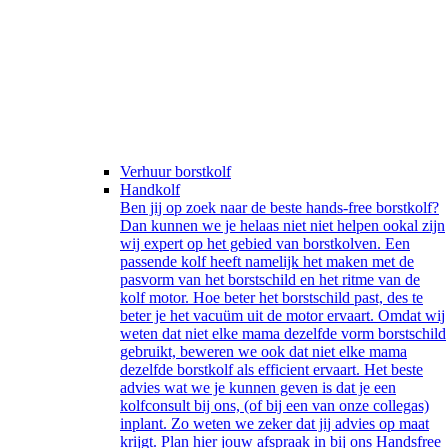
Verhuur borstkolf
Handkolf
Ben jij op zoek naar de beste hands-free borstkolf?
Dan kunnen we je helaas niet niet helpen ookal zijn
wij expert op het gebied van borstkolven. Een
passende kolf heeft namelijk het maken met de
pasvorm van het borstschild en het ritme van de
kolf motor. Hoe beter het borstschild past, des te
beter je het vacuüm uit de motor ervaart. Omdat wij
weten dat niet elke mama dezelfde vorm borstschild
gebruikt, beweren we ook dat niet elke mama
dezelfde borstkolf als efficient ervaart. Het beste
advies wat we je kunnen geven is dat je een
kolfconsult bij ons, (of bij een van onze collegas)
inplant. Zo weten we zeker dat jij advies op maat
krijgt. Plan hier jouw afspraak in bij ons Handsfree