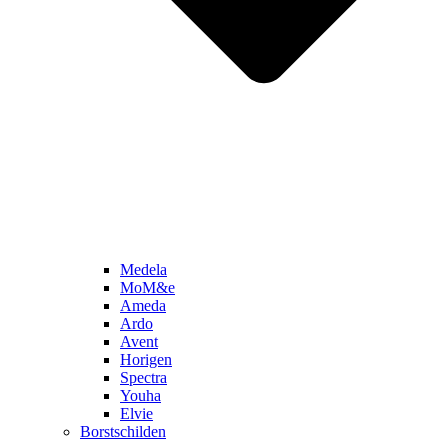
Medela
MoM&e
Ameda
Ardo
Avent
Horigen
Spectra
Youha
Elvie
Borstschilden