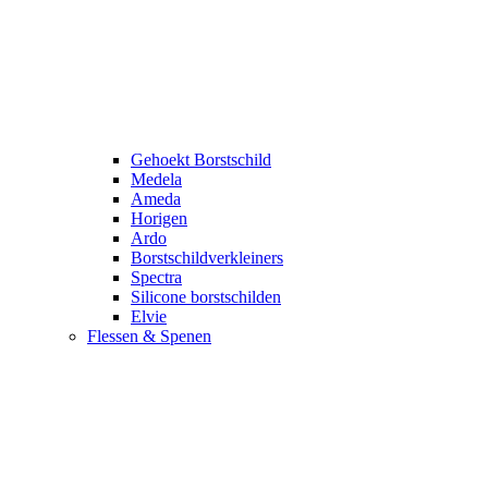
Gehoekt Borstschild
Medela
Ameda
Horigen
Ardo
Borstschildverkleiners
Spectra
Silicone borstschilden
Elvie
Flessen & Spenen