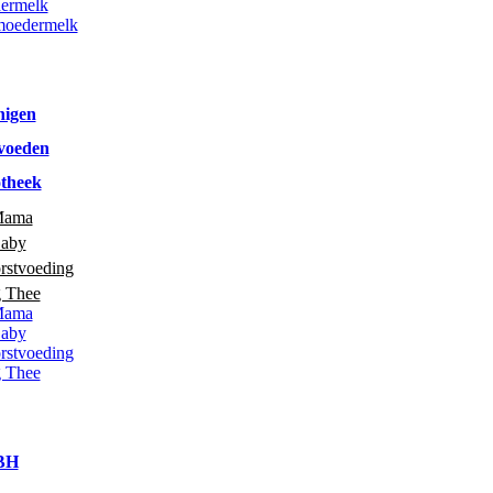
ermelk
moedermelk
nigen
voeden
theek
Mama
Baby
rstvoeding
g Thee
Mama
Baby
rstvoeding
g Thee
 BH