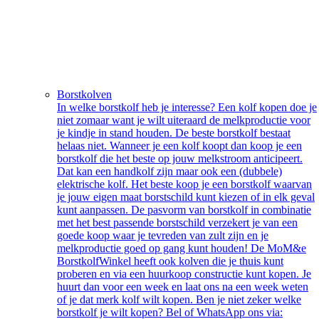
Borstkolven
In welke borstkolf heb je interesse? Een kolf kopen doe je
niet zomaar want je wilt uiteraard de melkproductie voor
je kindje in stand houden. De beste borstkolf bestaat
helaas niet. Wanneer je een kolf koopt dan koop je een
borstkolf die het beste op jouw melkstroom anticipeert.
Dat kan een handkolf zijn maar ook een (dubbele)
elektrische kolf. Het beste koop je een borstkolf waarvan
je jouw eigen maat borstschild kunt kiezen of in elk geval
kunt aanpassen. De pasvorm van borstkolf in combinatie
met het best passende borstschild verzekert je van een
goede koop waar je tevreden van zult zijn en je
melkproductie goed op gang kunt houden! De MoM&e
BorstkolfWinkel heeft ook kolven die je thuis kunt
proberen en via een huurkoop constructie kunt kopen. Je
huurt dan voor een week en laat ons na een week weten
of je dat merk kolf wilt kopen. Ben je niet zeker welke
borstkolf je wilt kopen? Bel of WhatsApp ons via: