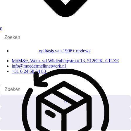
0
op basis van 1996+ reviews
MoM&e, Weth. vd Wildenbergstraat 13, 5126TK, GILZE
info@moedermelknetwerk.nl
+31 6 24 58 54 83
0