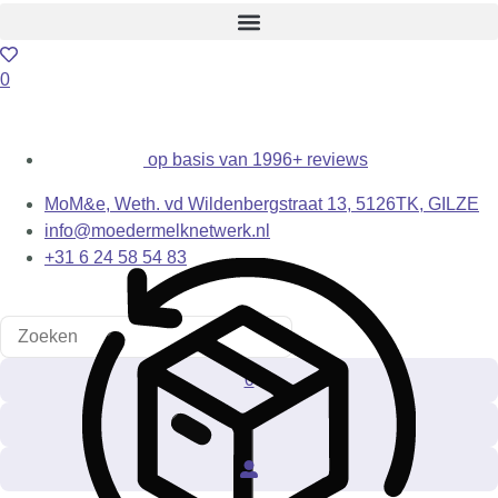
0
op basis van 1996+ reviews
MoM&e, Weth. vd Wildenbergstraat 13, 5126TK, GILZE
info@moedermelknetwerk.nl
+31 6 24 58 54 83
0