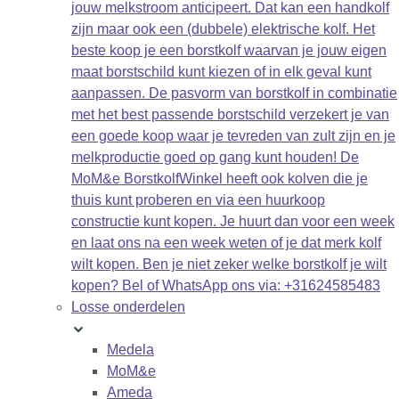
jouw melkstroom anticipeert. Dat kan een handkolf
zijn maar ook een (dubbele) elektrische kolf. Het
beste koop je een borstkolf waarvan je jouw eigen
maat borstschild kunt kiezen of in elk geval kunt
aanpassen. De pasvorm van borstkolf in combinatie
met het best passende borstschild verzekert je van
een goede koop waar je tevreden van zult zijn en je
melkproductie goed op gang kunt houden! De
MoM&e BorstkolfWinkel heeft ook kolven die je
thuis kunt proberen en via een huurkoop
constructie kunt kopen. Je huurt dan voor een week
en laat ons na een week weten of je dat merk kolf
wilt kopen. Ben je niet zeker welke borstkolf je wilt
kopen? Bel of WhatsApp ons via: +31624585483
Losse onderdelen
Medela
MoM&e
Ameda