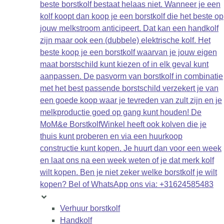
beste borstkolf bestaat helaas niet. Wanneer je een
kolf koopt dan koop je een borstkolf die het beste op
jouw melkstroom anticipeert. Dat kan een handkolf
zijn maar ook een (dubbele) elektrische kolf. Het
beste koop je een borstkolf waarvan je jouw eigen
maat borstschild kunt kiezen of in elk geval kunt
aanpassen. De pasvorm van borstkolf in combinatie
met het best passende borstschild verzekert je van
een goede koop waar je tevreden van zult zijn en je
melkproductie goed op gang kunt houden! De
MoM&e BorstkolfWinkel heeft ook kolven die je
thuis kunt proberen en via een huurkoop
constructie kunt kopen. Je huurt dan voor een week
en laat ons na een week weten of je dat merk kolf
wilt kopen. Ben je niet zeker welke borstkolf je wilt
kopen? Bel of WhatsApp ons via: +31624585483
Verhuur borstkolf
Handkolf