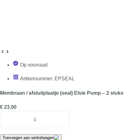
Op voorraad
Artikelnummer: EPSEAL
Membraan / afsluitplaatje (seal) Elvie Pump – 2 stuks
€
23,00
Membraan
/
afsluitplaatje
(seal)
Toevoegen aan winkelwagen