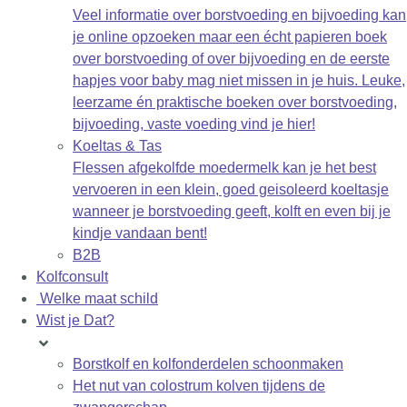
Veel informatie over borstvoeding en bijvoeding kan
je online opzoeken maar een écht papieren boek
over borstvoeding of over bijvoeding en de eerste
hapjes voor baby mag niet missen in je huis. Leuke,
leerzame én praktische boeken over borstvoeding,
bijvoeding, vaste voeding vind je hier!
Koeltas & Tas
Flessen afgekolfde moedermelk kan je het best
vervoeren in een klein, goed geisoleerd koeltasje
wanneer je borstvoeding geeft, kolft en even bij je
kindje vandaan bent!
B2B
Kolfconsult
Welke maat schild
Wist je Dat?
Borstkolf en kolfonderdelen schoonmaken
Het nut van colostrum kolven tijdens de