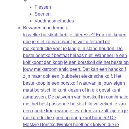
Flessen
Spenen
Voedingsmethodes
Bewaren moedermelk
In welke borstkolf heb je interesse? Een kolf kopen
doe je niet zomaar want je wilt uiteraard de
melkproductie voor je kindje in stand houden. De
beste borstkolf bestaat helaas niet. Wanneer je een
kolf koopt dan koop je een borstkolf die het beste op
jouw melkstroom anticipeert. Dat kan een handkolf
zijn maar ook een (dubbele) elektrische kolf. Het
beste koop je een borstkolf waarvan je jouw eigen
maat borstschild kunt kiezen of in elk geval kunt
aanpassen. De pasvorm van borstkolf in combinatie
met het best passende borstschild verzekert je van
een goede koop waar je tevreden van zult zijn en je
melkproductie goed op gang kunt houden! De
MoM&e BorstkolfWinkel heeft ook kolven die je