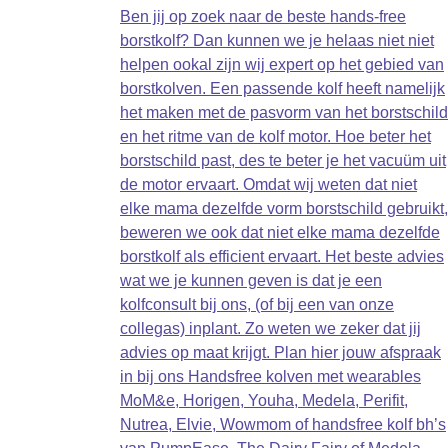
Ben jij op zoek naar de beste hands-free
borstkolf? Dan kunnen we je helaas niet niet
helpen ookal zijn wij expert op het gebied van
borstkolven. Een passende kolf heeft namelijk
het maken met de pasvorm van het borstschild
en het ritme van de kolf motor. Hoe beter het
borstschild past, des te beter je het vacuüm uit
de motor ervaart. Omdat wij weten dat niet
elke mama dezelfde vorm borstschild gebruikt,
beweren we ook dat niet elke mama dezelfde
borstkolf als efficient ervaart. Het beste advies
wat we je kunnen geven is dat je een
kolfconsult bij ons, (of bij een van onze
collegas) inplant. Zo weten we zeker dat jij
advies op maat krijgt. Plan hier jouw afspraak
in bij ons Handsfree kolven met wearables
MoM&e, Horigen, Youha, Medela, Perifit,
Nutrea, Elvie, Wowmom of handsfree kolf bh’s