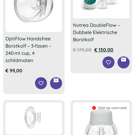
Nutrea DoubleFlow –
Dubbele Elektrische
OptiFlow Handsfree
Borstkolf
Borstkolf – 3‑fasen –
€
179,00
€
130,00
240 ml cup, 4
schildmaten
€
99,00
Niet op voorraad