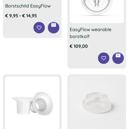
Borstschild EasyFlow
€
9,95
-
€
14,95
EasyFlow wearable
borstkolf
€
109,00