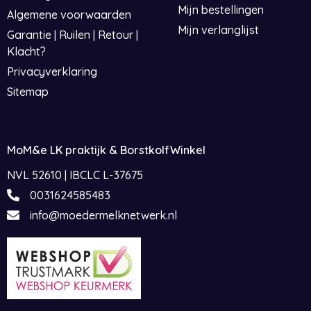
Mijn bestellingen
Algemene voorwaarden
Mijn verlanglijst
Garantie | Ruilen | Retour |
Klacht?
Privacyverklaring
Sitemap
MoM&e LK praktijk & BorstkolfWinkel
NVL 52610 | IBCLC L-37675
0031624585483
info@moedermelknetwerk.nl